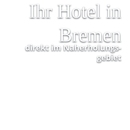
Ihr Hotel in
Bremen
direkt im Nah­erholungs­
gebiet