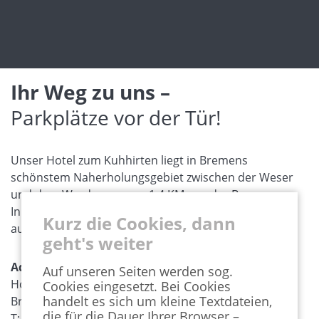
Ihr Weg zu uns –
Parkplätze vor der Tür!
Unser Hotel zum Kuhhirten liegt in Bremens
schönstem Naherholungsgebiet zwischen der Weser
und dem Werdersee, nur 1,4 KM von der Bremer
Innenstadt entfernt und ist sowohl mit dem Auto als
Kurz die Cookies, dann
auch mit öffentlichen Verkehrsmitteln erreichbar.
geht's weiter
Adresse:
Auf unseren Seiten werden sog.
Hotel zum Kuhhirten | Kuhhirtenweg 5 | 28201
Cookies eingesetzt. Bei Cookies
handelt es sich um kleine Textdateien,
Bremen
die für die Dauer Ihrer Browser –
T: 0421 - 555 337 |
mail@hzk.de