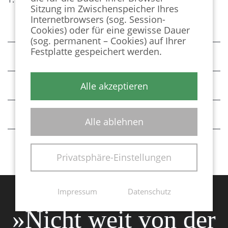
Sitzung im Zwischenspeicher Ihres
Internetbrowsers (sog. Session-
AUTO
Cookies) oder für eine gewisse Dauer
(sog. permanent – Cookies) auf Ihrer
Festplatte gespeichert werden.
FLUGZEUG
ZUG
Alle akzeptieren
TAXI
Alle ablehnen
Privatsphäre-Einstellungen
Impressum
Datenschutz
»Nicht weit von der