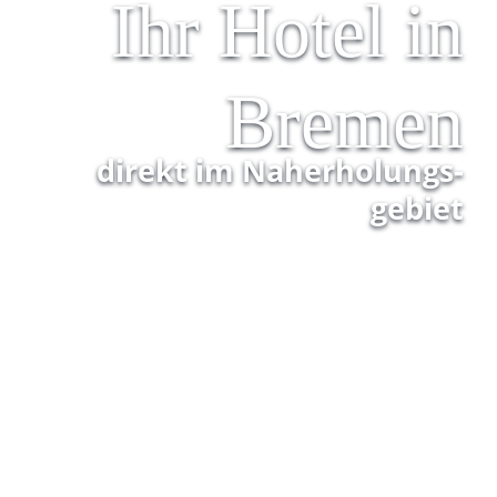
Ihr Hotel in
Bremen
direkt im Nah­erholungs­
gebiet