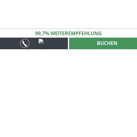
99
,
7
% WEITER­EMPFEHLUNG
BUCHEN
Komfortabel &
gemütlich
Sie haben die Wahl aus 3 Zimmerkategorien und
unseren großzügigen Appartements mit Balkon
oder Terrasse:
Komfort
,
Standard
,
Economy
und
Appartements
19 Nichtraucherzimmer und 3 Appartements mit